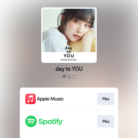
day to YOU
岬 なこ
Play
Play