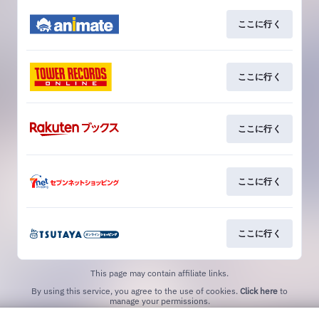
ここに行く
ここに行く
ここに行く
ここに行く
ここに行く
This page may contain affiliate links.
By using this service, you agree to the use of cookies.
Click here
to
manage your permissions.