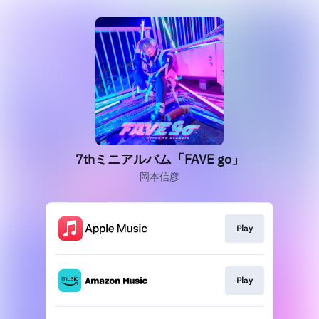
7thミニアルバム「FAVE go」
岡本信彦
Play
Play