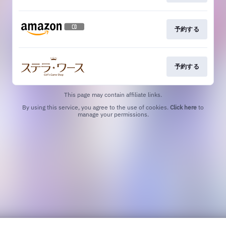
予約する
予約する
This page may contain affiliate links.
By using this service, you agree to the use of cookies.
Click here
to
manage your permissions.