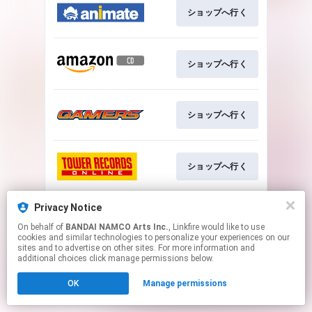
ショップへ行く
ショップへ行く
ショップへ行く
ショップへ行く
Privacy Notice
ショップへ行く
On behalf of
BANDAI NAMCO Arts Inc.
, Linkfire would like to use
cookies and similar technologies to personalize your experiences on our
sites and to advertise on other sites. For more information and
This page may contain affiliate links.
additional choices click manage permissions below.
By using this service, you agree to the use of cookies.
Click here
to manage your permissions.
OK
Manage permissions