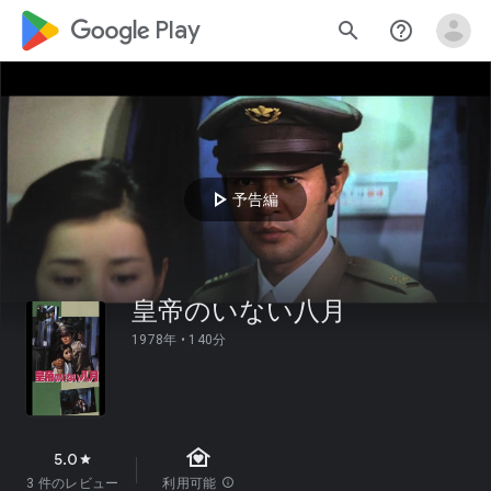
google_logo Play
search
help_outline
play_arrow
予告編
皇帝のいない八月
1978年 •
140分
family_home
5.0
star
3 件のレビュー
利用可能
info