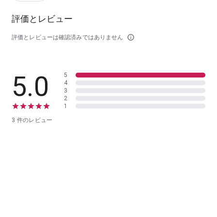
評価とレビュー
評価とレビューは確認済みではありません
info_outline
5.0
5
4
3
2
1
3 件のレビュー