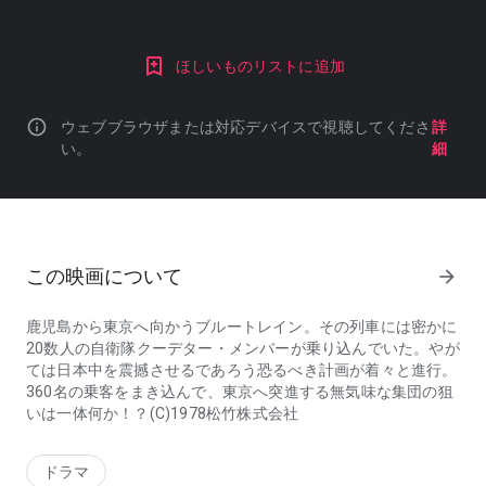
ほしいものリストに追加
info
ウェブブラウザまたは対応デバイスで視聴してくださ
詳
い。
細
この映画について
arrow_forward
鹿児島から東京へ向かうブルートレイン。その列車には密かに
20数人の自衛隊クーデター・メンバーが乗り込んでいた。やが
ては日本中を震撼させるであろう恐るべき計画が着々と進行。
360名の乗客をまき込んで、東京へ突進する無気味な集団の狙
いは一体何か！？(C)1978松竹株式会社
鹿児島から東京へ向かうブルートレイン。その列車には密かに20数
ドラマ