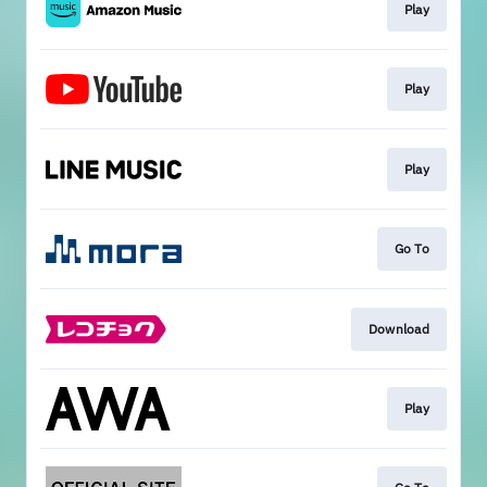
Play
Play
Play
Go To
Download
Play