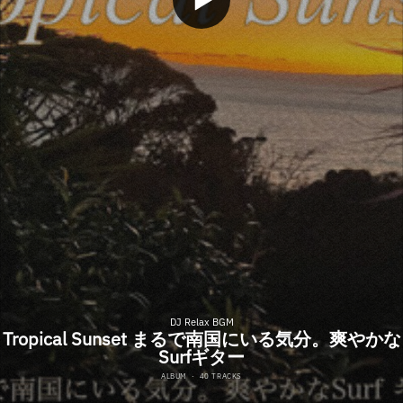
DJ Relax BGM
Tropical Sunset まるで南国にいる気分。爽やかな
Surfギター
ALBUM
·
40 TRACKS