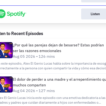
Listen
ten to Recent Episodes
¿Por qué las parejas dejan de besarse? Estas podrían
ser las razones emocionales
Aug 05 2026 • 126 mins
 este episodio, Alex El Genio Lucas habla sobre la importancia de esco
rrectamente a la persona con quien compartir la vida y cómo esa decisi
fluye en la felicidad, los hijos y el bienestar emocional. También analiza
r qué muchas parejas dejan de besarse con el paso del tiempo, coment
El dolor de perder a una madre y el arrepentimiento q
 aumento de los operativos de ICE y las redadas migratorias, comparte l
muchos comparten
otiva historia de Guillermina tras la muerte de su hijo y la deportación 
Aug 04 2026 • 127 mins
 esposo, recuerda cómo nació Starbucks gracias al apoyo de una pareja 
esenta noticias, salud, deportes y reflexiones para la comunidad hispan
ex El Genio Lucas inicia este episodio con una emotiva dedicatoria a las
dos Unidos. Timestamps: 00:00 Reflexión sobre elegir bien a la
dres y padres que cuidan diariamente a hijos con enfermedades o