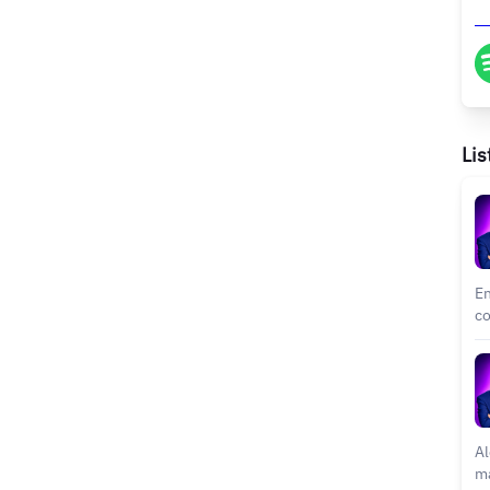
Lis
En
co
in
po
el
em
su
pr
Al
en Esta
ma