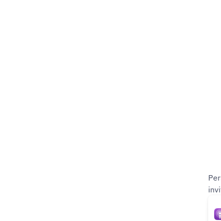
Per
inv