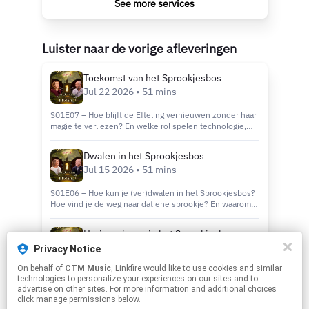
See more services
Luister naar de vorige afleveringen
Toekomst van het Sprookjesbos
Jul 22 2026 • 51 mins
S01E07 – Hoe blijft de Efteling vernieuwen zonder haar
magie te verliezen? En welke rol spelen technologie,
natuur en nostalgie in de toekomst van het
Sprookjesbos? In de zevende aflevering van ‘Het
Dwalen in het Sprookjesbos
Geheim van de Efteling’ ontdekken Paul de Leeuw,
Jul 15 2026 • 51 mins
directeur Product, Markt & Imago Koen Sanders en
toekomstverkenner Deborah Nas het geheim achter de
toekomst van het Sprookjesbos. Je hoort hoe de
S01E06 – Hoe kun je (ver)dwalen in het Sprookjesbos?
Efteling werkt aan nieuwe technologieën, groei en
Hoe vind je de weg naar dat ene sprookje? En waarom
innovatie, terwijl de verhalen, verwondering en natuur
voelt een kronkelend pad spannender dan een rechte
altijd centraal blijven staan.
weg? In de zesde aflevering van ‘Het Geheim van de
Herinneringen in het Sprookjesbos
Efteling’ ontdekken Paul de Leeuw, landschapsarchitect
Jul 08 2026 • 57 mins
Ivo Südmeier en gedragspsycholoog Fenne Roefs het
Privacy Notice
geheim achter dwalen in het Sprookjesbos. Je hoort
On behalf of
CTM Music
, Linkfire would like to use cookies and similar
hoe paden, zichtlijnen, natuur en details bezoekers
S01E05 – Waarom onthouden we een bezoek aan de
technologies to personalize your experiences on our sites and to
ongemerkt sturen en waarom juist nieuwsgierigheid
Efteling zo goed? Hoe werken herinneringen in je brein?
advertise on other sites. For more information and additional choices
zo’n belangrijke rol speelt in de beleving van de
En wat maakt een ervaring echt bijzonder? In de vijfde
click manage permissions below.
Efteling.
aflevering van ‘Het Geheim van de Efteling’ ontdekken