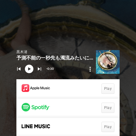
黒木渚
予測不能の一秒先も濁流みたいに愛してる
-0:30
Play
Play
Play