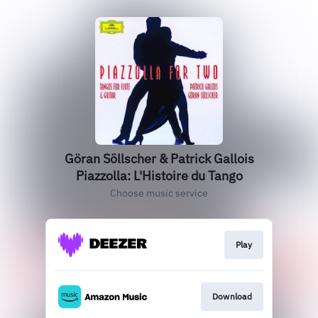
Göran Söllscher & Patrick Gallois
Piazzolla: L'Histoire du Tango
Choose music service
Play
Download