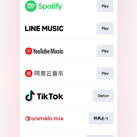
Play
Play
Play
Play
Dance
特典あり