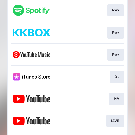
Play
Play
Play
DL
MV
LIVE