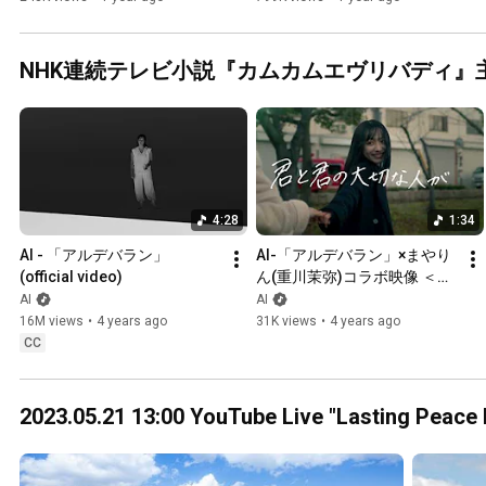
NHK連続テレビ小説『カムカムエヴリバディ』
4:28
1:34
AI - 「アルデバラン」 
AI-「アルデバラン」×まやり
(official video)
ん(重川茉弥)コラボ映像 ＜
MV編＞
AI
AI
16M views
•
4 years ago
31K views
•
4 years ago
CC
2023.05.21 13:00 YouTube Live "Lasting Peace