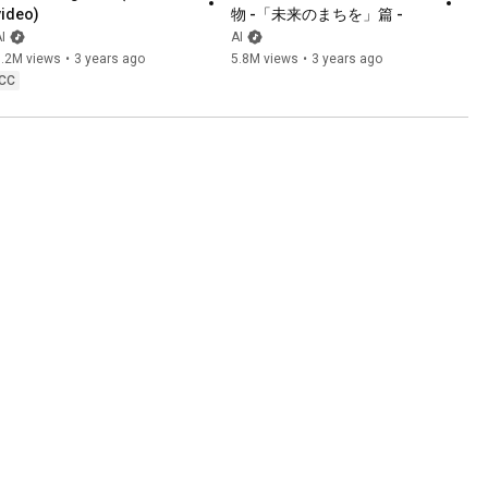
video)
物 -「未来のまちを」篇 -
I
AI
1.2M views
•
3 years ago
5.8M views
•
3 years ago
CC