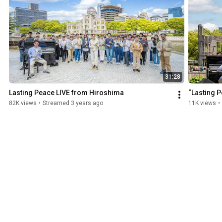
31:28
Lasting Peace LIVE from Hiroshima
“Lasting 
82K views
•
Streamed 3 years ago
11K views
•