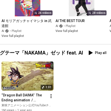
Instagram：
https://www.instagram.com/10kaikitte_ntv
TikTok：
https://www.tiktok.com/@10kaikitte_ntv
◆TVer：
https://bit.ly/tver_10kaikitte_ntv_ar...
26 videos
28 videos
AI モリアガッチャイマシタ in 武
AI THE BEST TOUR
＝＝＝＝＝＝＝＝＝＝＝＝＝＝＝＝＝＝＝＝＝＝＝＝＝＝＝

道館
AI
•
Playlist
A
【About AI】

AI
•
Playlist
View full playlist
V
HP：
https://aimusic.tv/
View full playlist
Official X : 
https://x.com/micaholic1981
Official Instagram：
https://www.instagram.com/officialai/
Official TikTok：
https://www.tiktok.com/@aiofficialtiktok
ーマ「NAKAMA」ゼッド feat. AI
Official Facebook：
https://www.facebook.com/AI
Play all
＝＝＝＝＝＝＝＝＝＝＝＝＝＝＝＝＝＝＝＝＝＝＝＝＝＝＝
1:01
“Dragon Ball DAIMA”  The 
Ending animation  / 
"NAKAMA"
東映アニメーション公式YouTubeチャンネル
1M views
•
1 year ago