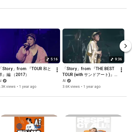
5:16
9:36
「Story」from 『TOUR 和と
「Story」from 『THE BEST 
洋』編 （2017）
TOUR (with サンドアート)』
編 （2016）
I
AI
.3K views
•
1 year ago
3.6K views
•
1 year ago