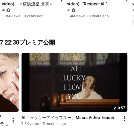
Production : Latichalu / HAVIT ART STUDIO

video)　＜横浜流星 出演＞
video) -"Respect All"-
AI
AI
A
＝＝＝＝＝＝＝＝＝＝＝＝＝＝＝＝＝＝＝＝＝＝＝＝

1.3M views
•
3 years ago
1.4M views
•
3 years ago
【Tied Up】

＜新日曜ドラマ『10回切って倒れない木はない』STORY＞

幼い頃に日本人の両親を失い、韓国有数の財閥の養子となった
青年 キム・ミンソク/青木照(志尊淳）。後継者と目されていた
27 22:30プレミア公開
が、養父の死後、失脚。韓国の家を追い出される事態に。悲し
みに暮れながらも、23年ぶりに日本にやってきた。

幼い頃に父親を事故で亡くし、その経験から、貧しさを乗り越
え医師となった 河瀬桃子。自分と同じ悲しい想いは誰にもさせ
ない…その信念のもと日々懸命に命と向き合っている。

そして、日本で出会うミンソクと桃子。が、この時、二人は知
らなかった。子どもの頃、二人はとある場所で出会っていたこ
とを。『１０回切って倒れない木はない』 ＝どんなに難しいこ
とでも、何度も挑戦し続ければ必ず成功することができる、と
いう韓国のことわざ。

この言葉が二人を繋いでいたことを…。

0:57
その事実に気付かないまま、23年の時を超え、国の壁も越え
て、二人は惹かれ合っていく。しかし、予想だにしない試練が
 
AI「ラッキーアイラブユー」Music Video Teaser
次々と降りかかるのだった…

「ラ
7.6K views
•
5 months ago
困難な状況に陥りながらも、迷いながらも、諦めずに立ち向か
イラ
っていく波瀾万丈な純愛ラブストーリー。
