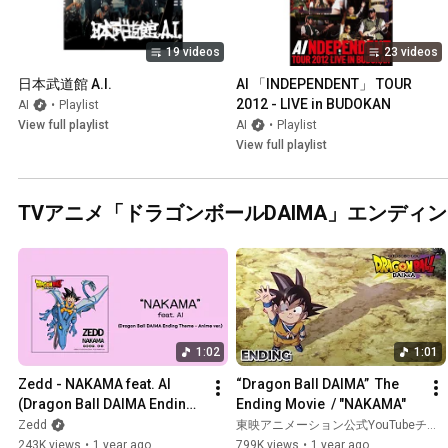
19 videos
23 videos
日本武道館 A.I.
AI 「INDEPENDENT」 TOUR 
2012 - LIVE in BUDOKAN
AI
•
Playlist
View full playlist
AI
•
Playlist
View full playlist
TVアニメ「ドラゴンボールDAIMA」エンディングテ
1:02
1:01
Zedd - NAKAMA feat. AI 
“Dragon Ball DAIMA”  The 
(Dragon Ball DAIMA Ending 
Ending Movie  / "NAKAMA"
Theme - Anime Ver.) 
Zedd
東映アニメーション公式YouTubeチャンネル
[Japanese Lyric Video]
243K views
•
1 year ago
799K views
•
1 year ago