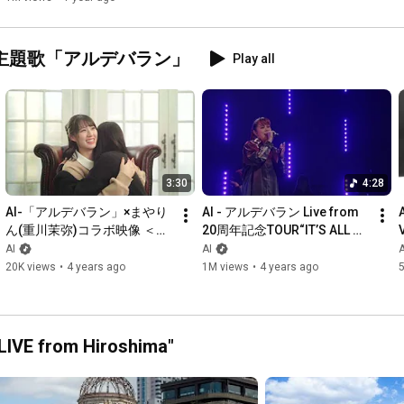
主題歌「アルデバラン」
Play all
3:30
4:28
AI-「アルデバラン」×まやり
AI - アルデバラン Live from 
ん(重川茉弥)コラボ映像 ＜イ
20周年記念TOUR“IT’S ALL 
ンタビュー編＞
ME” FINAL ～AI Birthday 
AI
AI
A
Special～
20K views
•
4 years ago
1M views
•
4 years ago
 LIVE from Hiroshima"