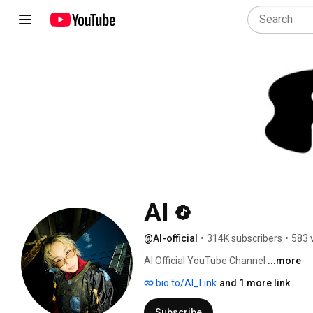
AI
@AI-official
•
314K subscribers
•
583 
AI Official YouTube Channel 
...more
bio.to/AI_Link
and 1 more link
Subscribe