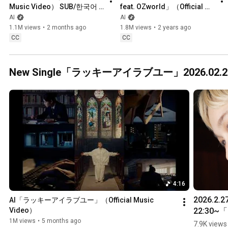
Music Video） SUB/한국어 
feat. OZworld」（Official 
버전
video）
AI
AI
1.1M views
•
2 months ago
1.8M views
•
2 years ago
CC
CC
New Single「ラッキーアイラブユー」2026.02.
4:16
2026.2.27
AI「ラッキーアイラブユー」（Official Music 
22:30~
Video）
ッキーア
1M views
•
5 months ago
7.9K views