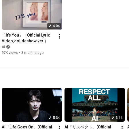
Yasui / Naho Yasui / Mayo Shimazaki / Sayune Nishimoto / 
Parney / Lumi

STAFF

4:04
Director : Rie Konno (HAVIT ART STUDIO)

Cinematographer : Naohiro Ohashi (HAVIT ART STUDIO)

「It’s You」（Official Lyric 
1st AC : Dag

Video／slideshow ver.）
2nd AC : Hideki Amemiya

AI
3rd AC : Kazuha Sato

97K views
•
3 months ago
DIT : Ichiro Sato

Lighting Director : Yuki Maeshima

Lighting Assistant : Yoko Yomoda / Toshio Suzuki / Ryo 
Ichikawa / Nishida Kiyoshi

Stylist : Noriko Goto

Costume : e.m.

Hair & Make-up : Fujimatsu Hitomi

Producer : Takeshi Shimojo (Latichalu)

Production Assistant : Ayumi Kanamura / Keisuke Takagi / 
Shunta Ito (Latichalu)

5:34
3:44
Colorist : Ayaka Sugimoto (ARTONE FILM)

Compositor : Takuro Yoda / Shunta Ito (Latichalu)

AI「Life Goes On」(Official 
AI「リスペクト」(Official 