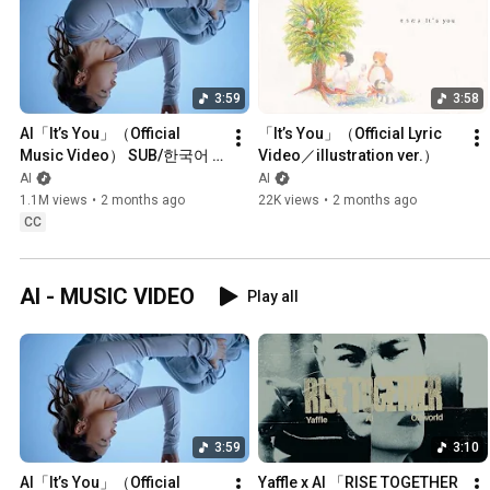
3:59
3:58
AI「It’s You」（Official 
「It’s You」（Official Lyric 
Music Video） SUB/한국어 
Video／illustration ver.）
버전
AI
AI
1.1M views
•
2 months ago
22K views
•
2 months ago
CC
AI - MUSIC VIDEO
Play all
3:59
3:10
AI「It’s You」（Official 
Yaffle x AI 「RISE TOGETHER 