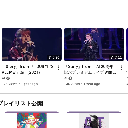
MV
公開
＜番組概要＞

I #
◆タイトル ：『10回切って倒れない木はない』
アイ
#日ドラ10回切って
◆放送枠：2026年４月期日曜ドラマ

◆初回放送：4月12日

◆放送時間：毎週日曜よる10時30分から放送

◆企画：秋元康

◆出演者：志尊淳　仁村紗和　京本大我　長濱ねる

　　　　   キム・ドワン　キム・ジュリョン　オ・マンソク

5:26
7:22
                    ／　でんでん　田辺誠一　　ほか

「Story」from 『TOUR “IT’S 
「Story」from 『AI 20周年
◆脚本：川﨑いづみ　松島瑠璃子

ALL ME”』編 （2021）
記念プレミアムライブ with ゴ
◆主題歌：AI 「It’s You」 (EMI Records/UNIVERSAL MUSIC)

スペル聖歌隊』編（2019）
AI
AI
A
◆音楽：はらかなこ

32K views
•
1 year ago
14K views
•
1 year ago
4
◆演出：小室直子　内田秀実

◆チーフプロデューサー：松本京子

◆プロデューサー：島ノ江衣未　本多繁勝

プレイリスト公開
◆制作協力：AX-ON

◆製作著作：日本テレビ

◆番組公式HP： 
https://www.ntv.co.jp/10kaikitte/
◆番組公式SNS

X：
https://x.com/10kaikitte_ntv