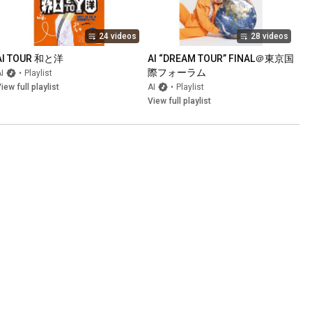
24 videos
28 videos
AI TOUR 和と洋
AI “DREAM TOUR” FINAL＠東京国
際フォーラム
I
•
Playlist
iew full playlist
AI
•
Playlist
View full playlist