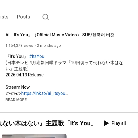
lists
Posts
AI「It’s You」（Official Music Video） SUB/한국어 버전
1,154,378 views
2 months ago
『It’s You』 
#ItsYou
(日本テレビ 4月期新日曜ドラマ『10回切って倒れない木はな
い』主題歌)

2026.04.13 Release

Stream Now

👉👉👉
https://lnk.to/ai_itsyou
READ MORE
＜「
#君のSmile
https://www.universal-music.co.jp/ai/...
い木はない』主題歌「It's You」
Play all
＝＝＝＝＝＝＝＝＝＝＝＝＝＝＝＝＝＝＝＝＝＝＝＝

With

Kazane / Sofia / Reo / Nanasari Tamura / Ozen Tamura / Miho 