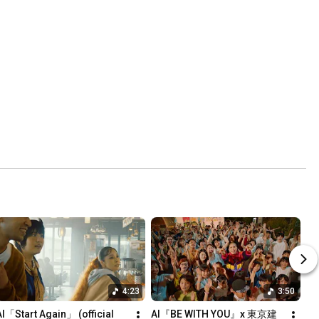
4:23
3:50
AI「Start Again」 (official 
AI『BE WITH YOU』x 東京建