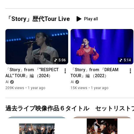
ブユー」
プレミア
決定📹#A
「Story」歴代Tour Live
Play all
ラッキー
ラブユー
5:06
5:14
「Story」from 『”RESPECT 
「Story」from 『DREAM 
ALL” TOUR』編 （2024）
TOUR』編 （2022）
AI
AI
209K views
•
1 year ago
15K views
•
1 year ago
過去ライブ映像作品６タイトル セットリスト