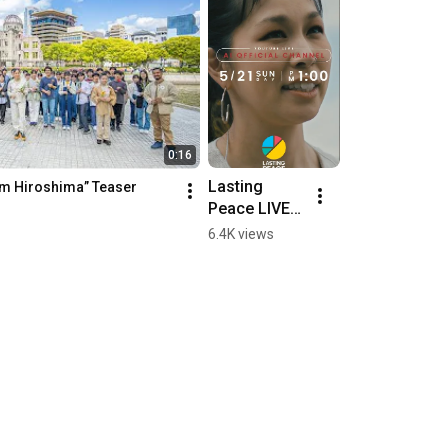
0:16
Lasting 
om Hiroshima” Teaser
Peace LIVE 
from 
6.4K views
Hiroshima　
2023年5月21
日(日)13:00
～