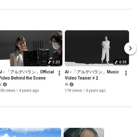
1:33
0:35
AI - 「アルデバラン」Official 
AI - 「アルデバラン」Music 
Video Behind the Scene
Video Teaser＃2
I
AI
50K views
•
4 years ago
17K views
•
4 years ago