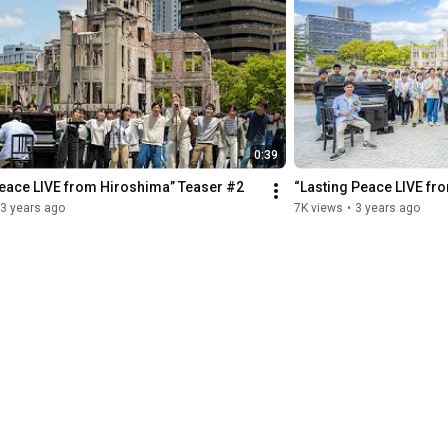
0:39
Peace LIVE from Hiroshima” Teaser #2
“Lasting Peace LIVE fr
3 years ago
7K views
•
3 years ago