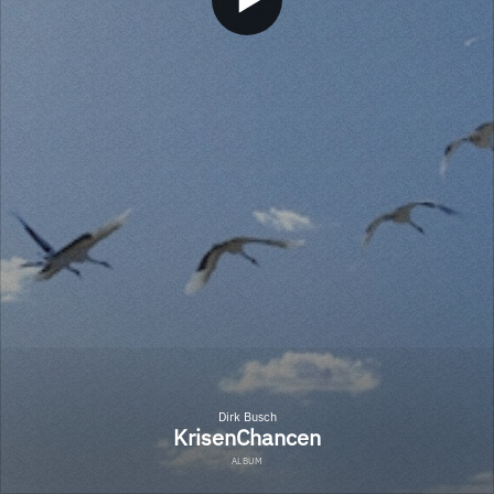
Dirk Busch
KrisenChancen
ALBUM