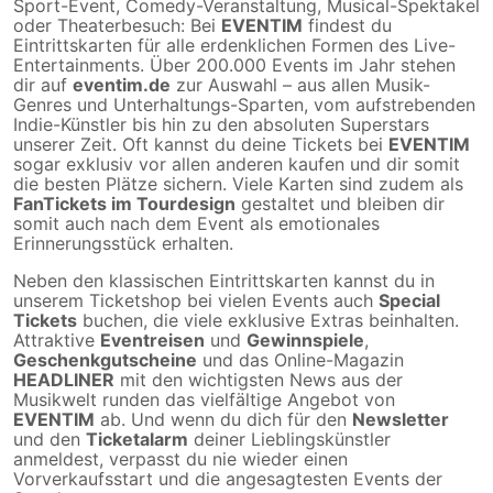
Sport-Event, Comedy-Veranstaltung, Musical-Spektakel
oder Theaterbesuch: Bei
EVENTIM
findest du
Eintrittskarten für alle erdenklichen Formen des Live-
Entertainments. Über 200.000 Events im Jahr stehen
dir auf
eventim.de
zur Auswahl – aus allen Musik-
Genres und Unterhaltungs-Sparten, vom aufstrebenden
Indie-Künstler bis hin zu den absoluten Superstars
unserer Zeit. Oft kannst du deine Tickets bei
EVENTIM
sogar exklusiv vor allen anderen kaufen und dir somit
die besten Plätze sichern. Viele Karten sind zudem als
FanTickets im Tourdesign
gestaltet und bleiben dir
somit auch nach dem Event als emotionales
Erinnerungsstück erhalten.
Neben den klassischen Eintrittskarten kannst du in
unserem Ticketshop bei vielen Events auch
Special
Tickets
buchen, die viele exklusive Extras beinhalten.
Attraktive
Eventreisen
und
Gewinnspiele
,
Geschenkgutscheine
und das Online-Magazin
HEADLINER
mit den wichtigsten News aus der
Musikwelt runden das vielfältige Angebot von
EVENTIM
ab. Und wenn du dich für den
Newsletter
und den
Ticketalarm
deiner Lieblingskünstler
anmeldest, verpasst du nie wieder einen
Vorverkaufsstart und die angesagtesten Events der