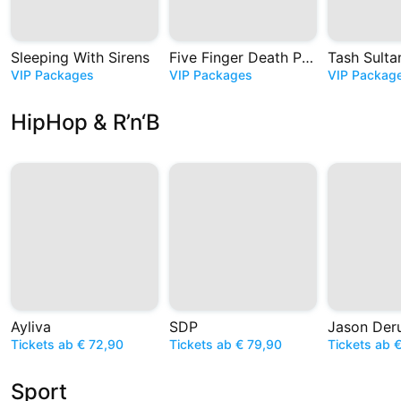
Sleeping With Sirens
Five Finger Death Punch
Tash Sulta
VIP Packages
VIP Packages
VIP Packag
HipHop & R’n‘B
Ayliva
SDP
Jason Der
Tickets ab € 72,90
Tickets ab € 79,90
Tickets ab 
Sport