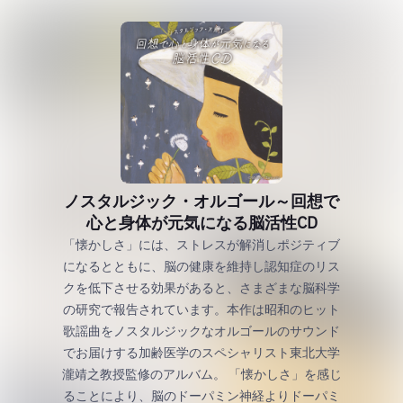
ノスタルジック・オルゴール～回想で
心と身体が元気になる脳活性CD
「懐かしさ」には、ストレスが解消しポジティブ
になるとともに、脳の健康を維持し認知症のリス
クを低下させる効果があると、さまざまな脳科学
の研究で報告されています。本作は昭和のヒット
歌謡曲をノスタルジックなオルゴールのサウンド
でお届けする加齢医学のスペシャリスト東北大学
瀧靖之教授監修のアルバム。 「懐かしさ」を感じ
ることにより、脳のドーパミン神経よりドーパミ