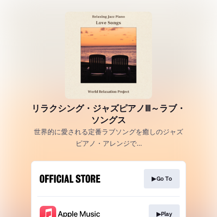
リラクシング・ジャズピアノⅢ～ラブ・
ソングス
世界的に愛される定番ラブソングを癒しのジャズ
ピアノ・アレンジで…
▶Go To
▶Play