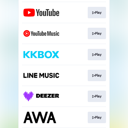
▷Play
▷Play
▷Play
▷Play
▷Play
▷Play