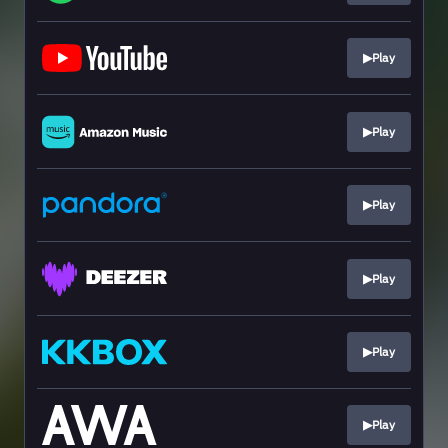
▶Play
▶Play
▶Play
▶Play
▶Play
▶Play