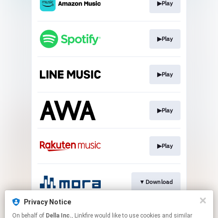
▶Play
▶Play
▶Play
▶Play
▶Play
▼Download
Privacy Notice
On behalf of
Della Inc.
, Linkfire would like to use cookies and similar
▶Play