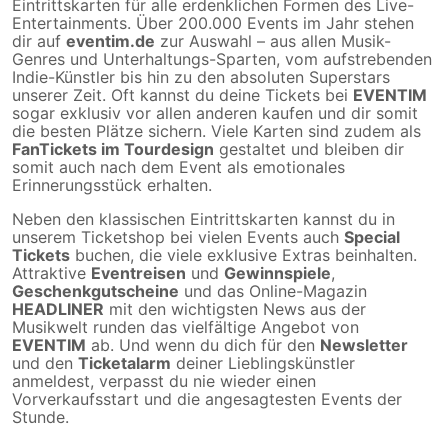
Eintrittskarten für alle erdenklichen Formen des Live-
Entertainments. Über 200.000 Events im Jahr stehen
dir auf
eventim.de
zur Auswahl – aus allen Musik-
Genres und Unterhaltungs-Sparten, vom aufstrebenden
Indie-Künstler bis hin zu den absoluten Superstars
unserer Zeit. Oft kannst du deine Tickets bei
EVENTIM
sogar exklusiv vor allen anderen kaufen und dir somit
die besten Plätze sichern. Viele Karten sind zudem als
FanTickets im Tourdesign
gestaltet und bleiben dir
somit auch nach dem Event als emotionales
Erinnerungsstück erhalten.
Neben den klassischen Eintrittskarten kannst du in
unserem Ticketshop bei vielen Events auch
Special
Tickets
buchen, die viele exklusive Extras beinhalten.
Attraktive
Eventreisen
und
Gewinnspiele
,
Geschenkgutscheine
und das Online-Magazin
HEADLINER
mit den wichtigsten News aus der
Musikwelt runden das vielfältige Angebot von
EVENTIM
ab. Und wenn du dich für den
Newsletter
und den
Ticketalarm
deiner Lieblingskünstler
anmeldest, verpasst du nie wieder einen
Vorverkaufsstart und die angesagtesten Events der
Stunde.