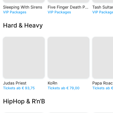
Sleeping With Sirens
Five Finger Death Punch
Tash Sulta
VIP Packages
VIP Packages
VIP Packag
Hard & Heavy
Judas Priest
KoRn
Papa Roac
Tickets ab € 93,75
Tickets ab € 79,00
Tickets ab 
HipHop & R’n‘B