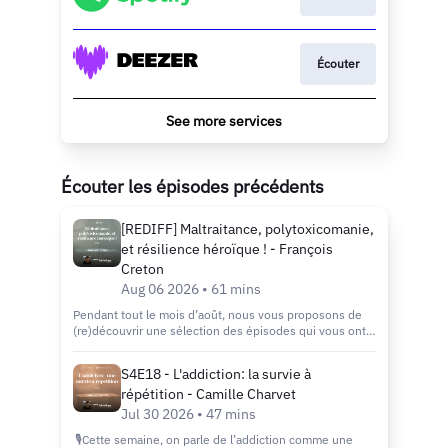
Écouter
See more services
Écouter les épisodes précédents
[REDIFF] Maltraitance, polytoxicomanie,
et résilience héroïque ! - François
Creton
Aug 06 2026 • 61 mins
Pendant tout le mois d’août, nous vous proposons de
(re)découvrir une sélection des épisodes qui vous ont
le plus marqués, inspirés et accompagnés. Des
témoignages forts, des échanges éclairants et des clés
S4E18 - L'addiction: la survie à
de réflexion toujours aussi actuelles. Que vous soyez
répétition - Camille Charvet
fidèle auditeur ou que vous découvriez le podcast, c’est
l’occasion idéale de plonger dans les épisodes
Jul 30 2026 • 47 mins
incontournables de Contre-Addictions. Bel été à toutes
🎙Cette semaine, on parle de l’addiction comme une
et à tous, et bonne écoute ! 🎧☀️ Pour ouvrir cette série