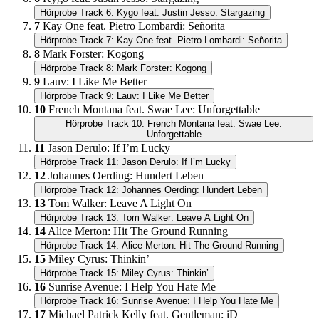
Hörprobe Track 6: Kygo feat. Justin Jesso: Stargazing
7
Kay One feat. Pietro Lombardi: Señorita
Hörprobe Track 7: Kay One feat. Pietro Lombardi: Señorita
8
Mark Forster: Kogong
Hörprobe Track 8: Mark Forster: Kogong
9
Lauv: I Like Me Better
Hörprobe Track 9: Lauv: I Like Me Better
10
French Montana feat. Swae Lee: Unforgettable
Hörprobe Track 10: French Montana feat. Swae Lee:
Unforgettable
11
Jason Derulo: If I’m Lucky
Hörprobe Track 11: Jason Derulo: If I’m Lucky
12
Johannes Oerding: Hundert Leben
Hörprobe Track 12: Johannes Oerding: Hundert Leben
13
Tom Walker: Leave A Light On
Hörprobe Track 13: Tom Walker: Leave A Light On
14
Alice Merton: Hit The Ground Running
Hörprobe Track 14: Alice Merton: Hit The Ground Running
15
Miley Cyrus: Thinkin’
Hörprobe Track 15: Miley Cyrus: Thinkin’
16
Sunrise Avenue: I Help You Hate Me
Hörprobe Track 16: Sunrise Avenue: I Help You Hate Me
17
Michael Patrick Kelly feat. Gentleman: iD