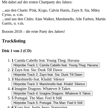
Mit dabei auf der ersten Chartparty des Jahres:
...aus den Charts: P!nk, Kygo, Calvin Harris, Zayn ft. Sia, Miley
Cyrus, u. v.m.
...und aus den Clubs: Alan Walker, Marshmello, Alle Farben, Martin
Garrix, u. v.m.
Booom 2018 – die erste Party des Jahres!
Tracklisting
Disk 1 von 2 (CD)
1
Camila Cabello feat. Young Thug: Havana
Hörprobe Track 1: Camila Cabello feat. Young Thug: Havana
2
Zayn feat. Sia: Dusk Till Dawn
Hörprobe Track 2: Zayn feat. Sia: Dusk Till Dawn
3
Marshmello feat. Khalid: Silence
Hörprobe Track 3: Marshmello feat. Khalid: Silence
4
Imagine Dragons: Whatever It Takes
Hörprobe Track 4: Imagine Dragons: Whatever It Takes
5
Portugal. The Man: Feel It Still
Hörprobe Track 5: Portugal. The Man: Feel It Still
6
Kygo feat. Justin Jesso: Stargazing