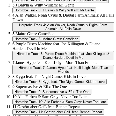
Hörprobe Track 2: Robin Schulz & HUGEL: I Believe I’m Fine
3
J Balvin & Willy William: Mi Gente
Hörprobe Track 3: J Balvin & Willy William: Mi Gente
4
Alan Walker, Noah Cyrus & Digital Farm Animals: All Falls
Down
Hörprobe Track 4: Alan Walker, Noah Cyrus & Digital Farm
Animals: All Falls Down
5
Maître Gims: Caméléon
Hörprobe Track 5: Maître Gims: Caméléon
6
Purple Disco Machine feat. Joe Killington & Duane
Harden: Devil In Me
Hörprobe Track 6: Purple Disco Machine feat. Joe Killington &
Duane Harden: Devil In Me
7
James Hype feat. Kelli-Leigh: More Than Friends
Hörprobe Track 7: James Hype feat. Kelli-Leigh: More Than
Friends
8
Kygo feat. The Night Game: Kids In Love
Hörprobe Track 8: Kygo feat. The Night Game: Kids In Love
9
Supermassive & Efix: The One
Hörprobe Track 9: Supermassive & Efix: The One
10
Alle Farben & Sam Gray: Never Too Late
Hörprobe Track 10: Alle Farben & Sam Gray: Never Too Late
11
Gestört aber GeiL feat. Benne: Repeat
Hörprobe Track 11: Gestört aber GeiL feat. Benne: Repeat