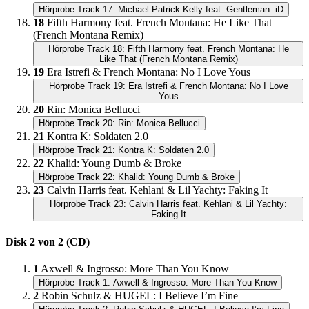
Hörprobe Track 17: Michael Patrick Kelly feat. Gentleman: iD
18
Fifth Harmony feat. French Montana: He Like That
(French Montana Remix)
Hörprobe Track 18: Fifth Harmony feat. French Montana: He
Like That (French Montana Remix)
19
Era Istrefi & French Montana: No I Love Yous
Hörprobe Track 19: Era Istrefi & French Montana: No I Love
Yous
20
Rin: Monica Bellucci
Hörprobe Track 20: Rin: Monica Bellucci
21
Kontra K: Soldaten 2.0
Hörprobe Track 21: Kontra K: Soldaten 2.0
22
Khalid: Young Dumb & Broke
Hörprobe Track 22: Khalid: Young Dumb & Broke
23
Calvin Harris feat. Kehlani & Lil Yachty: Faking It
Hörprobe Track 23: Calvin Harris feat. Kehlani & Lil Yachty:
Faking It
Disk 2 von 2 (CD)
1
Axwell & Ingrosso: More Than You Know
Hörprobe Track 1: Axwell & Ingrosso: More Than You Know
2
Robin Schulz & HUGEL: I Believe I’m Fine