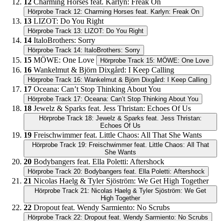
12
Charming Horses feat. Karlyn: Freak On
Hörprobe Track 12: Charming Horses feat. Karlyn: Freak On
13
LIZOT: Do You Right
Hörprobe Track 13: LIZOT: Do You Right
14
ItaloBrothers: Sorry
Hörprobe Track 14: ItaloBrothers: Sorry
15
MÖWE: One Love
Hörprobe Track 15: MÖWE: One Love
16
Wankelmut & Björn Dixgård: I Keep Calling
Hörprobe Track 16: Wankelmut & Björn Dixgård: I Keep Calling
17
Oceana: Can’t Stop Thinking About You
Hörprobe Track 17: Oceana: Can’t Stop Thinking About You
18
Jewelz & Sparks feat. Jess Thristan: Echoes Of Us
Hörprobe Track 18: Jewelz & Sparks feat. Jess Thristan:
Echoes Of Us
19
Freischwimmer feat. Little Chaos: All That She Wants
Hörprobe Track 19: Freischwimmer feat. Little Chaos: All That
She Wants
20
Bodybangers feat. Ella Poletti: Aftershock
Hörprobe Track 20: Bodybangers feat. Ella Poletti: Aftershock
21
Nicolas Haelg & Tyler Sjöström: We Get High Together
Hörprobe Track 21: Nicolas Haelg & Tyler Sjöström: We Get
High Together
22
Dropout feat. Wendy Sarmiento: No Scrubs
Hörprobe Track 22: Dropout feat. Wendy Sarmiento: No Scrubs