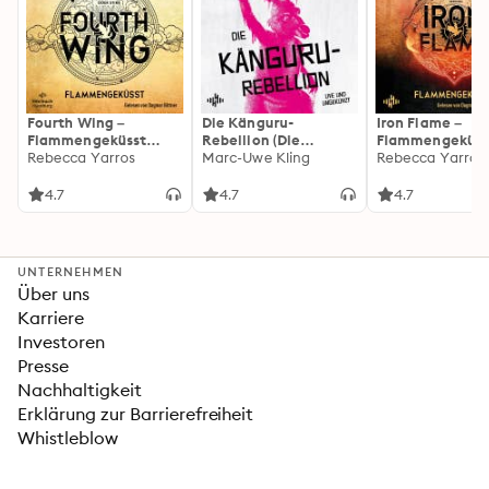
Fourth Wing –
Die Känguru-
Iron Flame –
Flammengeküsst
Rebellion (Die
Flammengeküss
(Flammengeküsst-
Rebecca Yarros
Känguru-Werke 5)
Marc-Uwe Kling
(Flammengeküs
Rebecca Yarros
Reihe 1)
Reihe 2): Die
heißersehnte
4.7
4.7
4.7
Fortsetzung des
Fantasy-Erfolgs
»Fourth Wing«
UNTERNEHMEN
Über uns
Karriere
Investoren
Presse
Nachhaltigkeit
Erklärung zur Barrierefreiheit
Whistleblow