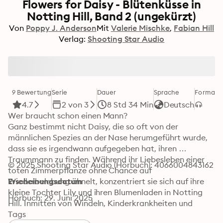
Flowers for Daisy - Blütenküsse in
Notting Hill, Band 2 (ungekürzt)
Von
Poppy J. Anderson
Mit
Valerie Mischke
Fabian Hill
Verlag:
Shooting Star Audio
9 Bewertung
Serie
Dauer
Sprache
Format
K
4.7
2 von 3
8 Std 34 Min
Deutsch
Wer braucht schon einen Mann?

Ganz bestimmt nicht Daisy, die so oft von der 
männlichen Spezies an der Nase herumgeführt wurde, 
dass sie es irgendwann aufgegeben hat, ihren 
Traummann zu finden. Während ihr Liebesleben einer 
© 2025 Shooting Star Audio (Hörbuch): 4066004843162
toten Zimmerpflanze ohne Chance auf 
Wiederbelebung ähnelt, konzentriert sie sich auf ihre 
Erscheinungsdatum
kleine Tochter Lily und ihren Blumenladen in Notting 
Hörbuch: 29. Juni 2025
Hill. Inmitten von Windeln, Kinderkrankheiten und 
Fläschchen hätte sie eh keine Zeit für Romantik, auch 
Tags