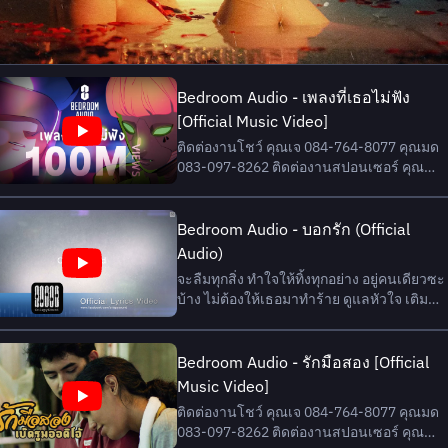
Bedroom Audio - เพลงที่เธอไม่ฟัง
[Official Music Video]
ติดต่องานโชว์ คุณเจ 084-764-8077 คุณมด
083-097-8262 ติดต่องานสปอนเซอร์ คุณ
เกรียง : 081-812-6680 / Email :
kriengkrai.j@teroasia.com คุณฝ้าย : 090-
995-9922 / Email : Matinee.r@teroasia.co
Bedroom Audio - บอกรัก (Official
#เพลงที่เธอไม่ฟัง #BedroomAudio
Audio)
#teromusic Digital Downloa...
จะลืมทุกสิ่ง ทำใจให้ทิ้งทุกอย่าง อยู่คนเดียวซะ
บ้าง ไม่ต้องให้เธอมาทำร้าย ดูแลหัวใจ เติม
ความเข้มแข็งไว้ข้างใน วันนี้จะเดินจากไป
แม้ใจฉันยังอ่อนแอ บอกรัก ◣ ดาวโหลดเพลงนี้
ได้ที่... 1. iTunes Store
Bedroom Audio - รักมือสอง [Official
https://itunes.apple.com/th/album/bxk-
Music Video]
rak/id885444653?i...
ติดต่องานโชว์ คุณเจ 084-764-8077 คุณมด
083-097-8262 ติดต่องานสปอนเซอร์ คุณ