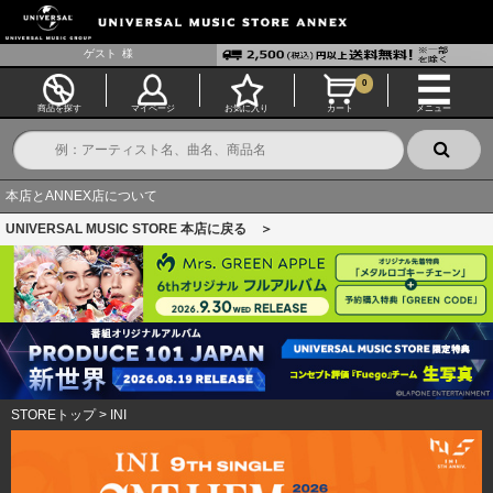
ゲスト
様
0
商品を探す
マイページ
お気に入り
カート
メニュー
本店とANNEX店について
UNIVERSAL MUSIC STORE 本店に戻る ＞
STOREトップ
>
INI