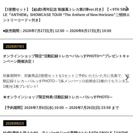
【3形態セット】【結成5周年記念 制服風トレカ第2弾ver.付き】【＜9TH SING
LE『ANTHEM』SHOWCASE TOUR “The Anthem of New Horizons”ご招待エ
ントリーコード＞付き】
■販売期間：2026年7月27日(月) 12:00 ～ 2026年8月17日(月) 10:00
2026/07/03
オンラインショップ限定“活動記録トレカ〜パルっすPHOTO〜”プレゼントキャ
ンペーン開催決定！
対象期間中、対象商品3形態セットを1セットご予約いただいた方に先着で、“活
動記録トレカ～パルっすPHOTO～”(各メンバーソロ絵柄全11種のうちランダム
1種)を1枚プレゼント!
★オンラインショップ限定特典:活動記録トレカ～パルっすPHOTO～
【予約期間】2026年7月6日(水) 10:00 ～ 2026年7月26日(日) 23:59 まで
2026/06/15
結成5周年を迎えたINI。アニバーサリーの幕開けとなる9TH SINGLE『ANTHE