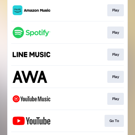
Play
Play
Play
Play
Play
Go To