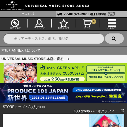
ゲスト
様
0
商品を探す
マイページ
お気に入り
カート
メニュー
本店とANNEX店について
UNIVERSAL MUSIC STORE 本店に戻る ＞
STOREトップ
>
Aぇ! group
Aぇ! group バイオグラフィー