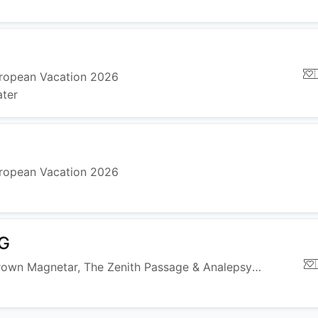
uropean Vacation 2026
ater
uropean Vacation 2026
G
Archspire + Crown Magnetar, The Zenith Passage & Analepsy - European Vacation 26