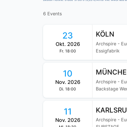
6 Events
KÖLN
23
Archspire - E
Okt. 2026
Essigfabrik
Fr. 18:00
MÜNCHE
10
Archspire - E
Nov. 2026
Backstage We
Di. 18:00
KARLSR
11
Archspire - E
Nov. 2026
SUBSTAGE
Mi. 18:30