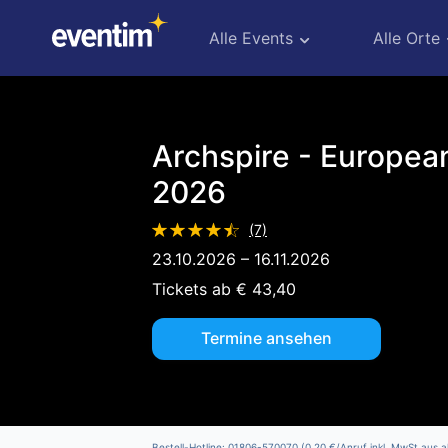
European
Vacation
Alle Events
Alle Orte
2026
Archspire - Europea
2026
(7)
23.10.2026 – 16.11.2026
Tickets ab € 43,40
Termine ansehen
Bestell-Hotline: 01806-570070 (0,20 €/Anruf inkl. MwSt aus a