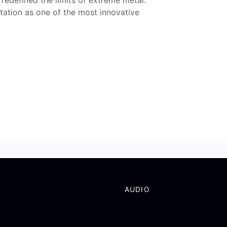
redefined the limits of extreme metal.
utation as one of the most innovative
AUDIO