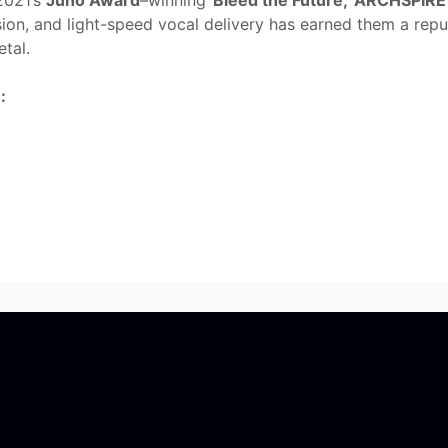
2021’s
Juno Award
–winning
'Bleed the Future,'
ARCHSPIRE
ision, and light-speed vocal delivery has earned them a rep
tal.
: