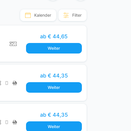
t
n
Kalender
Filter
i
c
h
ab € 44,65
t
Weiter
v
o
l
l
ab € 44,35
s
t
Weiter
ä
n
d
ab € 44,35
i
g
Weiter