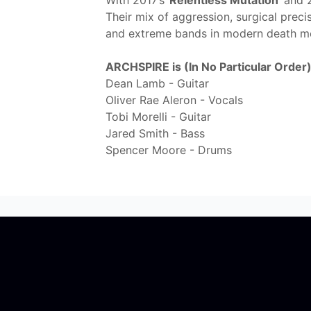
With 2017’s
'Relentless Mutation'
and 
Their mix of aggression, surgical prec
and extreme bands in modern death me
ARCHSPIRE is (In No Particular Order)
Dean Lamb - Guitar
Oliver Rae Aleron - Vocals
Tobi Morelli - Guitar
Jared Smith - Bass
Spencer Moore - Drums