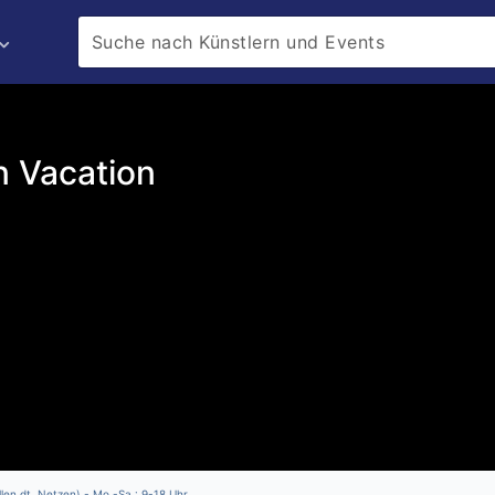
n Vacation
llen dt. Netzen) - Mo.-Sa.: 9-18 Uhr