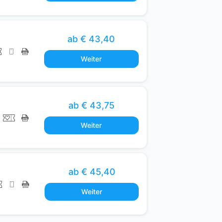
b
a
r
ab € 43,40
r
i
Weiter
e
r
e
ab € 43,75
f
r
Weiter
e
i
.
ab € 45,40
Weiter