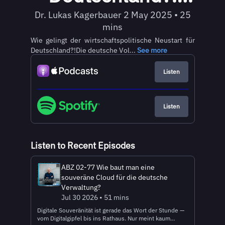
(Gäste: Peter
Dr. Lukas Kagerbauer 2 May 2025 • 25
mins
Altmaier und Prof.
Wie gelingt der wirtschaftspolitische Neustart für
Deutschland?!Die deutsche Vol...
See more
Dr. Peter
Listen
Bofinger)
Listen
Listen to Recent Episodes
ABZ 02-77 Wie baut man eine
souveräne Cloud für die deutsche
Verwaltung?
Jul 30 2026 • 51 mins
Digitale Souveränität ist gerade das Wort der Stunde —
vom Digitalgipfel bis ins Rathaus. Nur meint kaum