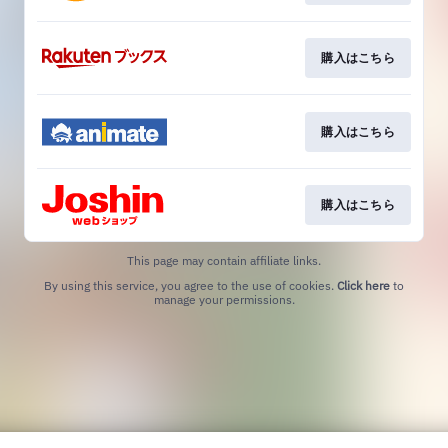
購入はこちら
購入はこちら
購入はこちら
This page may contain affiliate links.
By using this service, you agree to the use of cookies.
Click here
to
manage your permissions.