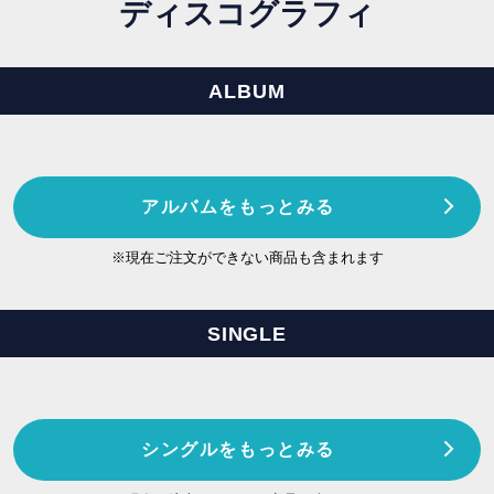
ディスコグラフィ
ALBUM
アルバムをもっとみる
※現在ご注文ができない商品も含まれます
SINGLE
シングルをもっとみる