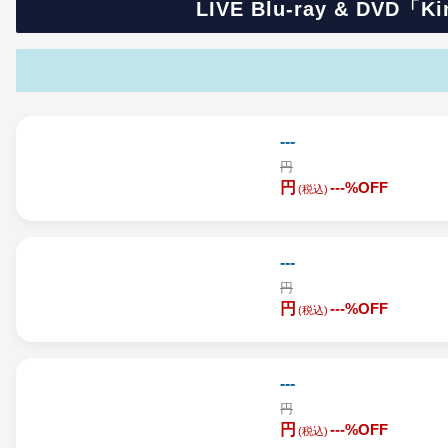
LIVE Blu-ray & DVD「
---
円
円
---
%OFF
(税込)
---
円
円
---
%OFF
(税込)
---
円
円
---
%OFF
(税込)