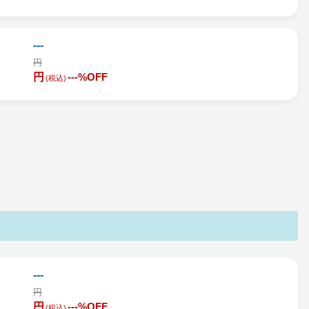
---
円
円
---
%OFF
(税込)
---
円
円
---
%OFF
(税込)