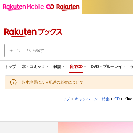
トップ
本・コミック
雑誌
音楽CD
DVD・ブルーレイ
熊本地震による配送の影響について
トップ
>
キャンペーン・特集
>
CD
> Kin