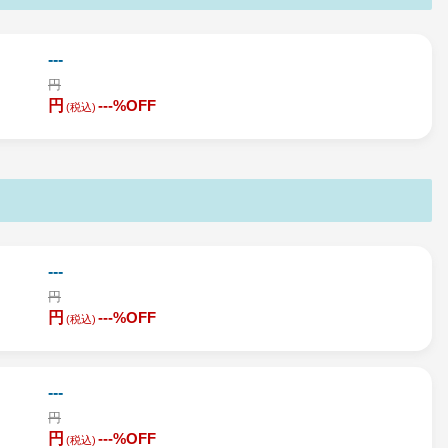
---
円
円
---
%OFF
(税込)
---
円
円
---
%OFF
(税込)
---
円
円
---
%OFF
(税込)