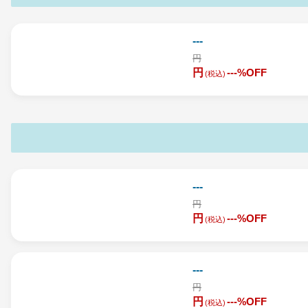
---
円
円
---
%OFF
(税込)
---
円
円
---
%OFF
(税込)
---
円
円
---
%OFF
(税込)