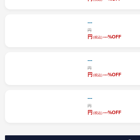
---
円
円
---
%OFF
(税込)
---
円
円
---
%OFF
(税込)
---
円
円
---
%OFF
(税込)