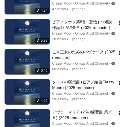
Classy Moon - Official Artist Channel -
47 views
•
1 year ago
4:24
ピアノソナタ第8番 ｢悲愴｣ ハ短調 
作品13 第2楽章 (2025 remaster)
Classy Moon - Official Artist Channel -
28 views
•
1 year ago
5:37
亡き王女のためのパヴァーヌ (2025 
remaster)
Classy Moon - Official Artist Channel -
60 views
•
1 year ago
6:45
タイスの瞑想曲 (ピアノ編曲Classy 
Moon) (2025 remaster)
Classy Moon - Official Artist Channel -
59 views
•
1 year ago
4:52
アヴェ・マリア (25の練習曲 第19
番) (2025 remaster)
Classy Moon - Official Artist Channel -