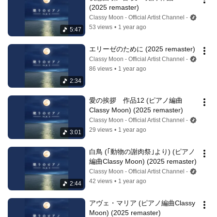
(2025 remaster)
Classy Moon - Official Artist Channel -
53 views
•
1 year ago
5:47
エリーゼのために (2025 remaster)
Classy Moon - Official Artist Channel -
86 views
•
1 year ago
2:34
愛の挨拶　作品12 (ピアノ編曲
Classy Moon) (2025 remaster)
Classy Moon - Official Artist Channel -
29 views
•
1 year ago
3:01
白鳥 (｢動物の謝肉祭｣より) (ピアノ
編曲Classy Moon) (2025 remaster)
Classy Moon - Official Artist Channel -
42 views
•
1 year ago
2:44
アヴェ・マリア (ピアノ編曲Classy 
Moon) (2025 remaster)