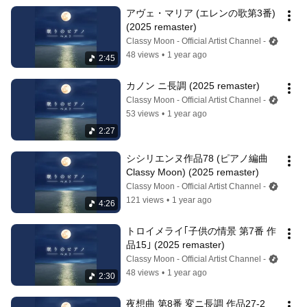
アヴェ・マリア (エレンの歌第3番) 
(2025 remaster)
Classy Moon - Official Artist Channel -
48 views
•
1 year ago
2:45
カノン ニ長調 (2025 remaster)
Classy Moon - Official Artist Channel -
53 views
•
1 year ago
2:27
シシリエンヌ作品78 (ピアノ編曲
Classy Moon) (2025 remaster)
Classy Moon - Official Artist Channel -
121 views
•
1 year ago
4:26
トロイメライ｢子供の情景 第7番 作
品15｣ (2025 remaster)
Classy Moon - Official Artist Channel -
48 views
•
1 year ago
2:30
夜想曲 第8番 変ニ長調 作品27-2 