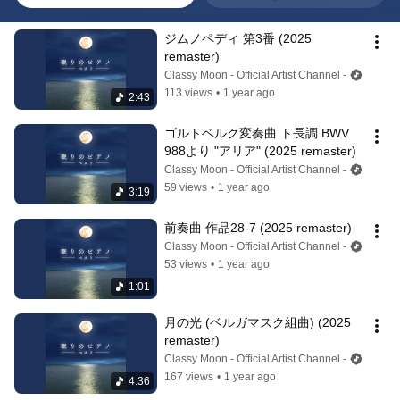
ジムノペディ 第3番 (2025 
remaster)
Classy Moon - Official Artist Channel -
113 views
•
1 year ago
2:43
ゴルトベルク変奏曲 ト長調 BWV 
988より "アリア" (2025 remaster)
Classy Moon - Official Artist Channel -
59 views
•
1 year ago
3:19
前奏曲 作品28-7 (2025 remaster)
Classy Moon - Official Artist Channel -
53 views
•
1 year ago
1:01
月の光 (ベルガマスク組曲) (2025 
remaster)
Classy Moon - Official Artist Channel -
167 views
•
1 year ago
4:36