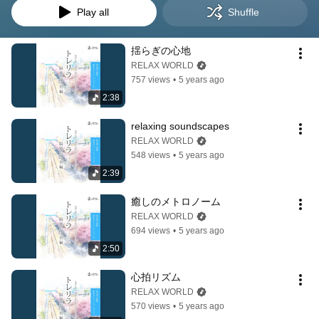
Play all
Shuffle
揺らぎの心地
RELAX WORLD
757 views
•
5 years ago
2:38
relaxing soundscapes
RELAX WORLD
548 views
•
5 years ago
2:39
癒しのメトロノーム
RELAX WORLD
694 views
•
5 years ago
2:50
心拍リズム
RELAX WORLD
570 views
•
5 years ago