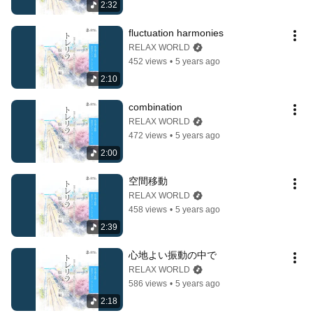
2:32
fluctuation harmonies
RELAX WORLD
452 views
•
5 years ago
2:10
combination
RELAX WORLD
472 views
•
5 years ago
2:00
空間移動
RELAX WORLD
458 views
•
5 years ago
2:39
心地よい振動の中で
RELAX WORLD
586 views
•
5 years ago
2:18