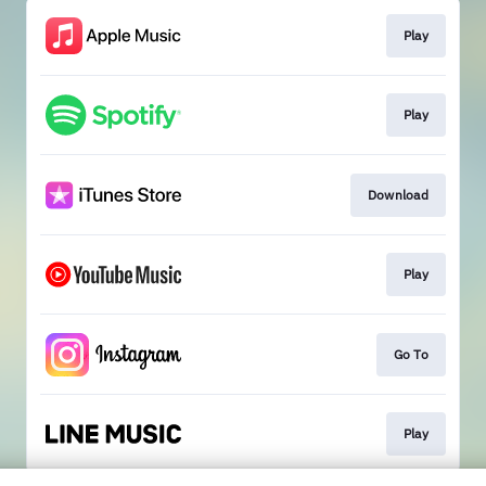
Play
Play
Download
Play
Go To
Play