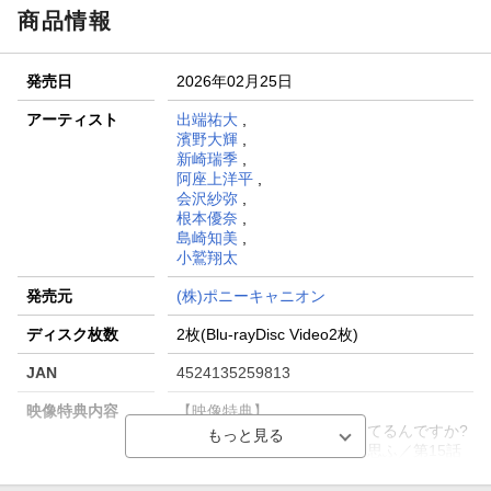
商品情報
発売日
2026年02月25日
アーティスト
出端祐大
,
濱野大輝
,
新崎瑞季
,
阿座上洋平
,
会沢紗弥
,
根本優奈
,
島崎知美
,
小鷲翔太
発売元
(株)ポニーキャニオン
ディスク枚数
2枚(Blu-rayDisc Video2枚)
JAN
4524135259813
映像特典内容
【映像特典】
第13話 雫のこと、どう思ってるんですか?
／第14話 独り野営にて夢を思ふ／第15話
すれちがいキャンプ／第16話 卒業試験!?／
第17話 ワタシがもらっても、問題ないよ