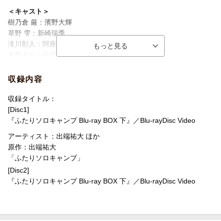
＜キャスト＞
樹乃倉 厳：濱野大輝
草野 雫：新崎瑞季
滝川彰人：阿座上洋平
大空さや：会沢紗弥
火野瑞希：根本優奈
収録内容
＜スタッフ＞
原作：出端祐大（講談社「モーニング」連載）
収録タイトル：
監督：羽鳥潤
[Disc1]
脚本・シリーズ構成：皐月彩
『ふたりソロキャンプ Blu-ray BOX 下』／Blu-rayDisc Video
脚本：瀬田光穂、谷崎央佳
アーティスト：出端祐大 ほか
キャラクターデザイン：島崎知美
原作：出端祐大
美術監督：長谷川弘行
「ふたりソロキャンプ」
色彩設計：瀬戸治子
[Disc2]
撮影監督：坪内弘樹
『ふたりソロキャンプ Blu-ray BOX 下』／Blu-rayDisc Video
音響監督：八巻大樹
音楽：小鷲翔太
アニメーション制作：SynergySP