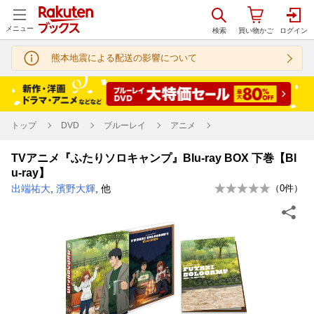
メニュー
熊本地震による配送の影響について
トップ
DVD
ブルーレイ
アニメ
TVアニメ『ふたりソロキャンプ』Blu-ray BOX 下巻【Bl
u-ray】
出端祐大
,
濱野大輝
, 他
（
0
件）