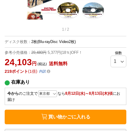
1
/
2
ディスク枚数
：
2枚(Blu-rayDisc Video2枚)
参考小売価格：
29,480円
5,377円(18％)OFF！
個数
24,103
円
送料無料
(税込)
219
ポイント
1倍
内訳
在庫あり
今から
のご注文で
なら
8月12日(水)～8月13日(木)頃
にお
届け
買い物かごに入れる