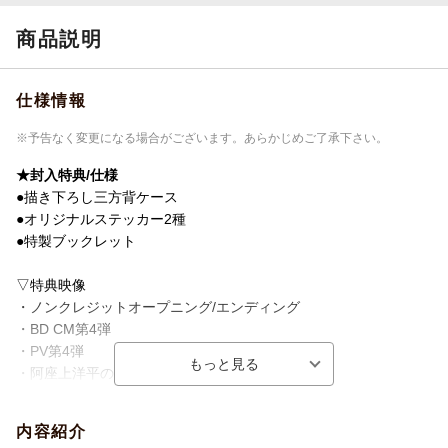
ね?／第18話 さんにんソロキャンプってこ
とで／第19話 びびったわけじゃねーっ!／
商品説明
第20話 まだ、卒業したくないです／第21
話 私にできること／第22話 誰かとつむぐ
夢／第23話 真剣に考えてくれてますか?／
仕様情報
第24話 ふたりソロキャンパーだ
※予告なく変更になる場合がございます。あらかじめご了承下さい。
販売元
(株)ポニーキャニオン
★封入特典/仕様
収録時間
290分／297分
●描き下ろし三方背ケース
品番
PCXP-51218
●オリジナルステッカー2種
●特製ブックレット
画面サイズ
16:9
色彩
カラー
▽特典映像
・ノンクレジットオープニング/エンディング
言語
日本語(オリジナル言語)
・BD CM第4弾
・PV第4弾
音声方式
リニアPCMステレオ(オリジナル音声方式)
・阿座上洋平のひとりキャンプ
制作国
日本
・ふたりソロラジオ
※収録内容は予告なく変更になる場合がございます。
洋題
FUTARI SOLOCAMP BLU-RAY BOX GE
内容紹介