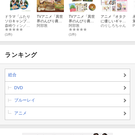
ドラマ「ふたり
TVアニメ「異世
TVアニメ「異世
アニメ『オタク
ソロキャンプ」
界のんびり農家
界のんびり農家
に優しいギャル
【Blu-ray】
森崎ウィン／本田望結
2」下巻【Blu-ra
阿部敦
2」上巻【Blu-ra
阿部敦
はいない!?』 Bl
のりしろちゃん
P
y】
y】
u-ray BOX【Blu-
-
ray】
(1件)
(1件)
ランキング
総合
DVD
ブルーレイ
アニメ