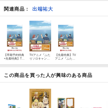
関連商品
：
出端祐大
【早期予約特典
TVアニメ『ふた
【先着特典】TV
+先着特典】TV
りソロキャン
アニメ『ふたり
アニメ『ふたり
プ』Blu-ray BO
ソロキャンプ』
ソロキャンプ』
X 上巻【Blu-ra
Blu-ray BOX 上
Blu-ray BOX 上
y】
巻【Blu-ray】
巻【Blu-ray】
(シリアルナンバ
この商品を買った人が興味のある商品
(オリジナル絵柄
ー入り応募券)
ウェットティッ
シュのふた+シ
リアルナンバー
入り応募券)