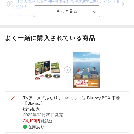
【楽天モバイルご利用者限定】条件達成で100万ポイント山
分け！
【Rakuten Fashion×楽天ブックス】条件達成で10万ポイン
ト山分け
【スタンプカード】楽天ポイントもらえる＆抽選で豪華景品
が当たる！
よく一緒に購入されている商品
Blu-ray・DVDセール・お買い得情報
エントリー＆3,000円以上購入で無料データSIM（3GB/月プ
ラン）が当たる！
楽天モバイル紹介キャンペーンの拡散で300円OFFクーポン
進呈
TVアニメ『ふたりソロキャンプ』Blu-ray BOX 下巻
【Blu-ray】
出端祐大
2026年02月25日発売
24,103
円
(税込)
在庫あり