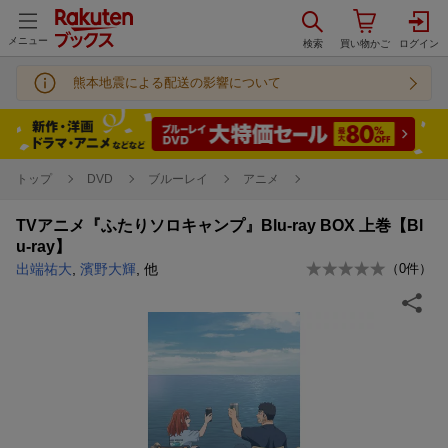
メニュー
熊本地震による配送の影響について
トップ
DVD
ブルーレイ
アニメ
TVアニメ『ふたりソロキャンプ』Blu-ray BOX 上巻【Bl
u-ray】
出端祐大
,
濱野大輝
, 他
（
0
件）