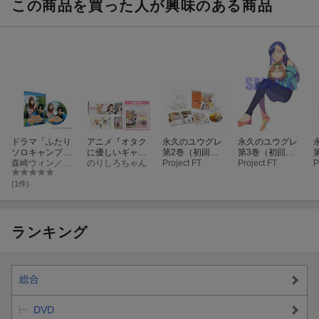
この商品を買った人が興味のある商品
(オリジナル絵柄
ー入り応募券)
ウェットティッ
シュのふた+シ
リアルナンバー
入り応募券)
ドラマ「ふたり
アニメ『オタク
永久のユウグレ
永久のユウグレ
ソロキャンプ」
に優しいギャル
第2巻（初回生
第3巻（初回生
【Blu-ray】
森崎ウィン／本田望結
はいない!?』 Bl
のりしろちゃん
産限定版）【Blu
Project FT
産限定版）【Blu
Project FT
P
u-ray BOX【Blu-
-ray】
-ray】
-
ray】
(1件)
ランキング
総合
DVD