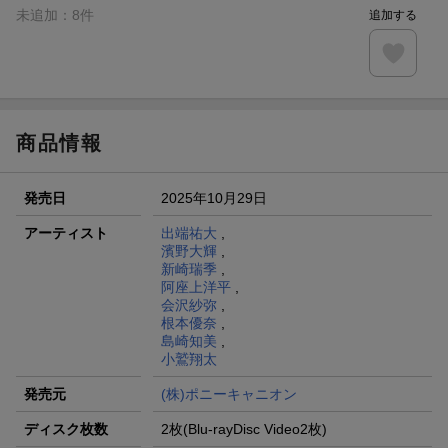
未追加：
8
件
追加する
商品情報
発売日
2025年10月29日
アーティスト
出端祐大
,
濱野大輝
,
新崎瑞季
,
阿座上洋平
,
会沢紗弥
,
根本優奈
,
島崎知美
,
小鷲翔太
発売元
(株)ポニーキャニオン
ディスク枚数
2枚(Blu-rayDisc Video2枚)