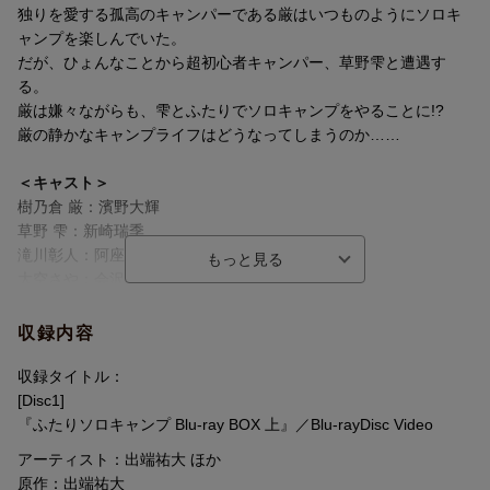
独りを愛する孤高のキャンパーである厳はいつものようにソロキ
ャンプを楽しんでいた。
だが、ひょんなことから超初心者キャンパー、草野雫と遭遇す
る。
厳は嫌々ながらも、雫とふたりでソロキャンプをやることに!?
厳の静かなキャンプライフはどうなってしまうのか……
＜キャスト＞
樹乃倉 厳：濱野大輝
草野 雫：新崎瑞季
滝川彰人：阿座上洋平
大空さや：会沢紗弥
火野瑞希：根本優奈
収録内容
＜スタッフ＞
原作：出端祐大（講談社「モーニング」連載）
収録タイトル：
監督：羽鳥潤
[Disc1]
脚本・シリーズ構成：皐月彩
『ふたりソロキャンプ Blu-ray BOX 上』／Blu-rayDisc Video
脚本：瀬田光穂、谷崎央佳
アーティスト：出端祐大 ほか
キャラクターデザイン：島崎知美
原作：出端祐大