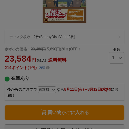
ディスク枚数
：
2枚(Blu-rayDisc Video2枚)
参考小売価格：
29,480円
5,896円(20％)OFF！
個数
23,584
円
送料無料
(税込)
214
ポイント
1倍
内訳
在庫あり
今から
のご注文で
なら
8月11日(火)～8月12日(水)頃
にお
届け
買い物かごに入れる