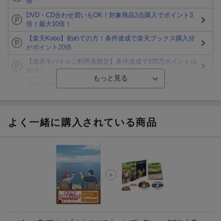
倍
DVD・CD合わせ買いもOK！対象商品2点購入でポイント3
倍！最大10倍！
【楽天Kobo】初めての方！条件達成で楽天ブックス購入分
がポイント20倍
【楽天モバイルご利用者限定】条件達成で100万ポイント山
分け！
【Rakuten Fashion×楽天ブックス】条件達成で10万ポイン
ト山分け
【スタンプカード】楽天ポイントもらえる＆抽選で豪華景品
が当たる！
よく一緒に購入されている商品
Blu-ray・DVDセール・お買い得情報
エントリー＆3,000円以上購入で無料データSIM（3GB/月プ
ラン）が当たる！
楽天モバイル紹介キャンペーンの拡散で300円OFFクーポン
進呈