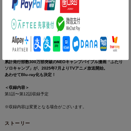
・PV集
・CM集
・YouTube特番
※特典・仕様は予告なく変更となる場合がございます。
内容紹介
講談社「モーニング」にて大人気連載中！キャンプ飯・キャンプ
テク情報満載でお届けする、
累計発行部数300万部突破のNEOキャンプバイブル漫画「ふたり
ソロキャンプ」が、2025年7月よりTVアニメ放送開始。
あわせてBlu-ray化も決定！
＜収録内容＞
第1話〜第12話収録予定
※収録内容は変更となる場合がございます。
ストーリー