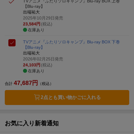
TVアニメ『ふたりソロキャンプ』Blu-ray BOX 上巻
【Blu-ray】
出端祐大
2025年10月29日発売
23,584
円
(税込)
在庫あり
TVアニメ『ふたりソロキャンプ』Blu-ray BOX 下巻
【Blu-ray】
出端祐大
2026年02月25日発売
24,103
円
(税込)
在庫あり
47,687
円
合計
（税込）
2点とも買い物かごに入れる
お気に入り新着通知