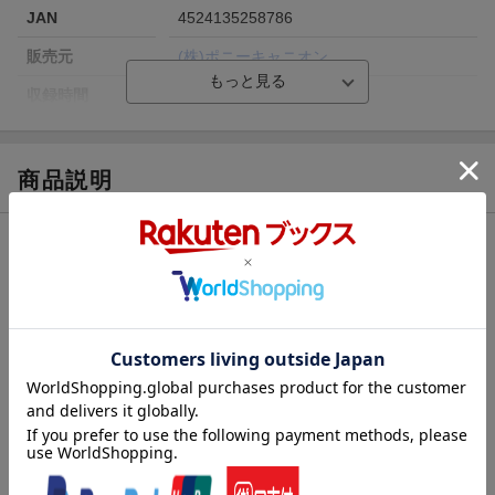
JAN
4524135258786
販売元
(株)ポニーキャニオン
収録時間
158分／207分
品番
PCXP-51217
画面サイズ
16:9
商品説明
色彩
カラー
仕様情報
言語
日本語(オリジナル言語)
音声方式
リニアPCMステレオ(オリジナル音声方式)
※予告なく変更になる場合がございます。あらかじめご了承下さい。
制作国
日本
★封入特典/仕様
●描き下ろし三方背ケース
洋題
FUTARI SOLOCAMP BLU-RAY BOX JOU
●オリジナルステッカー2種
●特製ブックレット
▽特典映像
・ノンクレジットOP/ED