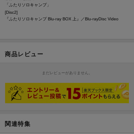
美術監督：長谷川弘行
「ふたりソロキャンプ」
色彩設計：瀬戸治子
[Disc2]
撮影監督：坪内弘樹
『ふたりソロキャンプ Blu-ray BOX 上』／Blu-rayDisc Video
音響監督：八巻大樹
音楽：小鷲翔太
アニメーション制作：SynergySP
©
出端祐大・講談社／「ふたりソロキャンプ」製作委員会
商品レビュー
まだレビューがありません。
関連特集