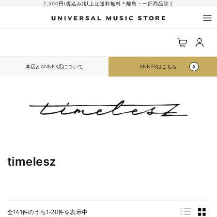
コンテ
2,500円(税込み)以上は送料無料＊離島・一部商品除く
ンツに
進む
ロ
カ
グ
ー
イ
ト
ン
本店とANNEX店について
ANNEXはこちら
timelesz
全141件のうち1-20件を表示中