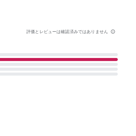
評価とレビューは確認済みではありません
info_outline