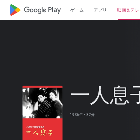
google_logo Play
ゲーム
アプリ
映画＆テレ
一人息
1936年 •
82分