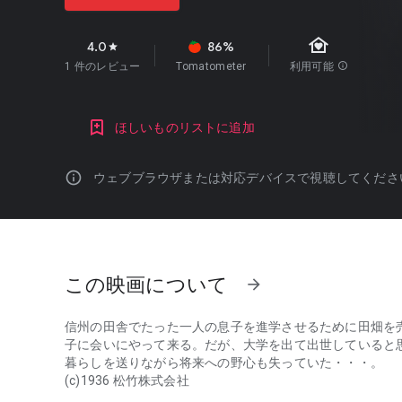
family_home
4.0
86%
star
1 件のレビュー
Tomatometer
利用可能
info
ほしいものリストに追加
info
ウェブブラウザまたは対応デバイスで視聴してくださ
この映画について
arrow_forward
信州の田舎でたった一人の息子を進学させるために田畑を
子に会いにやって来る。だが、大学を出て出世していると
暮らしを送りながら将来への野心も失っていた・・・。
(c)1936 松竹株式会社
信州の田舎でたった一人の息子を進学させるために田畑を売