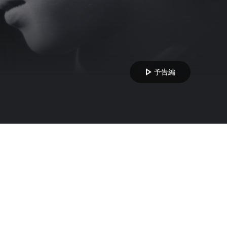
play_arrow
予告編
て来る。だが、大学を出て出世していると思っていた息子は夜学の教師