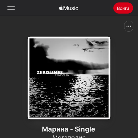
Войти
Поиск
Главная
Радио
Установить Apple Music
Марина - Single
Мегаполис